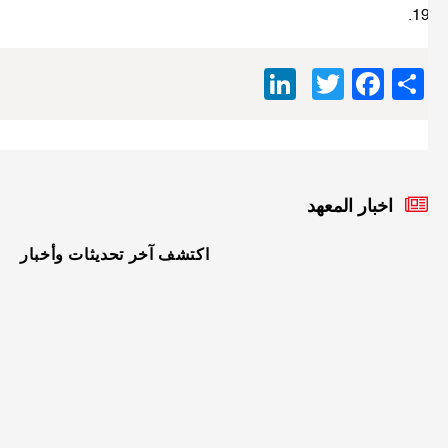
19
LinkedIn
Facebook
Twitter
Share
اخبار المعهد
اكتشف آخر تحديثات وأخبار
الأربعاء
08
أفريل
2026
إعلان
نتائج
الصفق
الخاصة
بطلب
العرو