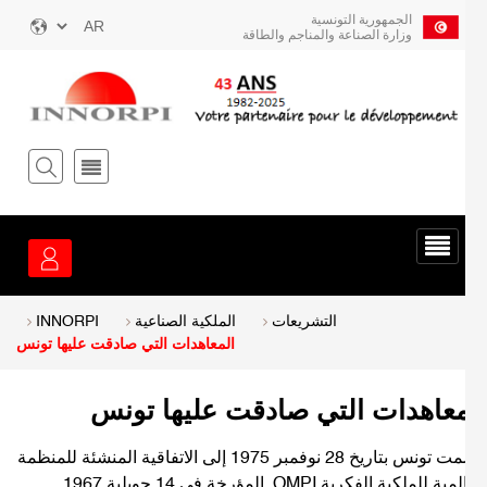
ز
الجمهورية التونسية
Select
وزارة الصناعة والمناجم والطاقة
your
توى
language
يسي
قائمة
الخدمة
Breadcrum
التشريعات
الملكية الصناعية
INNORPI
المعاهدات التي صادقت عليها تونس
معاهدات التي صادقت عليها تونس
انضمت تونس بتاريخ 28 نوفمبر 1975 إلى الاتفاقية المنشئة للمنظمة
 للملكية الفكرية OMPI المؤرخة في 14 جويلية 1967.