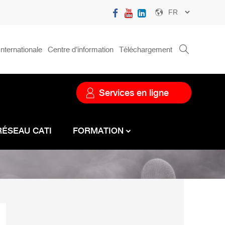
Select
your
language
nternationale
Centre d'information
Téléchargement
Menu
service
Services en ligne
RÉSEAU CATI
FORMATION