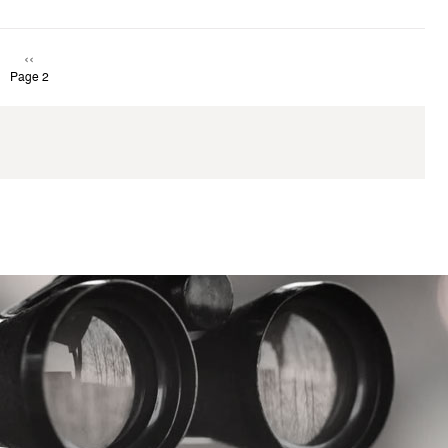
Page
‹‹
Page 2
précédente