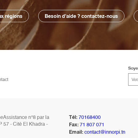
x régions
Besoin d’aide ? contactez-nous
Soye
tact
Tél:
Assistance n°8 par la
70168400
Fax:
P 57 - Cité El Khadra -
71 807 071
Email:
contact@innorpi.tn