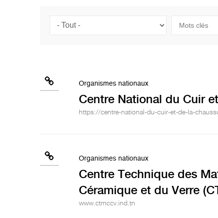
Organismes nationaux
Centre National du Cuir 
https://centre-national-du-cuir-et-de-la-chauss
Organismes nationaux
Centre Technique des Mat
Céramique et du Verre (
www.ctmccv.ind.tn