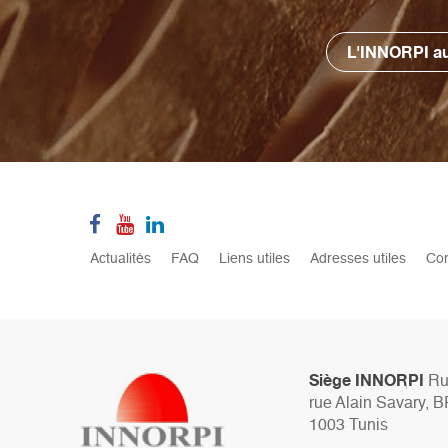
L'INNORPI au
Pied
Actualités
FAQ
Liens utiles
Adresses utiles
Con
de
page
Siège INNORPI
Rue
rue Alain Savary, B
1003 Tunis