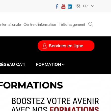
Select
your
language
nternationale
Centre d'information
Téléchargement
Menu
service
Services en ligne
RÉSEAU CATI
FORMATION