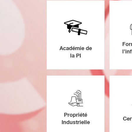
For
Académie de
l’i
la PI
Propriété
Cer
Industrielle